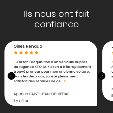
Ils nous ont fait
confiance
Jean-pierre Mazoin
Bonjour, je voudrais mettre un avis sur
nt
Athos automobile, mais automatiquement
.
c'est votre page qui s'ouvre . Vous travaillez
ensemble ?...
Agence SAINT-JEAN-DE-VEDAS
il y a 1 an