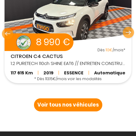
6 490 €
Dès
82€
/mois*
PEUGEOT 208
1.2 PURETECH 82CH BVM5 STYLE 4.0 CV
83 000 Km
|
2016
|
ESSENCE
|
Manuelle
* Dès 81.67€/mois voir les modalités
Voir tous nos véhicules